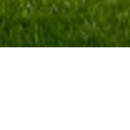
IMPRESSUM UND DATENSCHUTZ
Diese Webseite ist ein Angebot von:
Steinwaldhof
Eisersdorf 29
95478 Kemnath
0178/6784997
d.proessl@gmail.com
Vertretungsberechtigt: